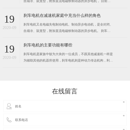
自扇冷、鼠笼型，附加直流电磁铁制动器的异步电机， 目前刹
车电机的需求在不断增加，刹车电机用途非常广泛， 机械设备
各个领域都能见到其身影。 交流刹车电机结构复杂，造价比较
刹车电机在减速机家庭中充当什么样的角色
19
高，刹车效果明显，经久耐用，是自动化控制比较理想的动
刹车电机又名电磁失电制动电机、制动异步电动机，是全封闭、
2020-09
自扇冷、鼠笼型，附加直流电磁铁制动器的异步电机。 刹车电
机分为：直流刹车电机，交流刹车电机。直流刹车电机需要安装
整流器，整流后的电压为99V，170V或90－108V，直流刹车电
刹车电机的主要功能有哪些
19
机因为要经过整流电压，最快刹车时间在0．6秒左右。交流刹车
刹车电机是家族中较为大块的一位成员，不跟其他减速机一样是
电
2020-09
为辅助其他的机器所使用，刹车电机则是种动力传达机构，利用
齿轮的速度转换器，将电机（马达）的回转数减速到所要的回转
数，并得到较大转矩的机构。不管在传动领域还是减速领域应用
的都相当的广泛，在各式机械的传动系统中都可以见到它的踪
迹，从交通工具的船
在线留言