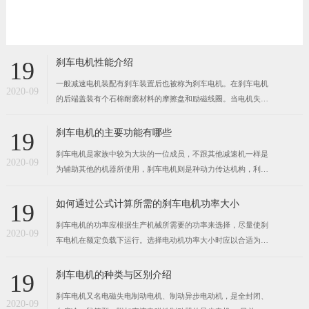
刹车电机性能介绍
19
一般减速电机装配有刹车装置后也被称为刹车电机。在刹车电机
2020-09
的后端盖装有个石棉耐磨材料的摩擦盘和励磁线圈。当电机失电
后摩擦盘被制动器弹簧通过块压紧板，紧紧地压在电机后端盖已
加工的平面上，从而使制动盘产生强大的摩擦力矩，达到制动的
刹车电机的主要功能有哪些
19
目的。当励磁线圈通电后产生电磁吸力，将弹簧压紧板吸合，压
刹车电机是家族中较为大块的一位成员，不跟其他减速机一样是
紧板离开摩擦盘。
2020-09
为辅助其他的机器所使用，刹车电机则是种动力传达机构，利用
齿轮的速度转换器，将电机（马达）的回转数减速到所要的回转
数，并得到较大转矩的机构。不管在传动领域还是减速领域应用
如何通过公式计算所需的刹车电机功率大小
19
的都相当的广泛，在各式机械的传动系统中都可以见到它的踪
刹车电机的功率应根据生产机械所需要的功率来选择，尽量使刹
迹，从交通工具的船
2020-09
车电机在额定负载下运行。选择电动机功率大小时应以合适为宗
旨，既不能浪费电能，也不能使电机过负荷长时间运行。如果电
机功率选得过小。就会出现“小马拉大车”现象，造成电动机长期
刹车电机的种类与区别介绍
19
过载。使其绝缘因发热而损坏。甚至电动机被烧毁；而如果电机
刹车电机又名电磁失电制动电机、制动异步电动机，是全封闭、
功率选得过大。
2020-09