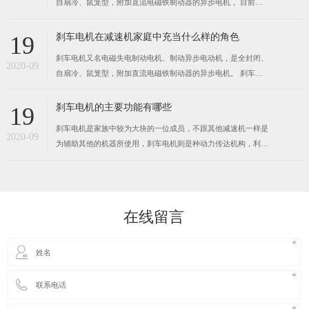
自扇冷、鼠笼型，附加直流电磁铁制动器的异步电机， 目前刹
车电机的需求在不断增加，刹车电机用途非常广泛， 机械设备
各个领域都能见到其身影。 交流刹车电机结构复杂，造价比较
刹车电机在减速机家庭中充当什么样的角色
19
高，刹车效果明显，经久耐用，是自动化控制比较理想的动
刹车电机又名电磁失电制动电机、制动异步电动机，是全封闭、
2020-09
自扇冷、鼠笼型，附加直流电磁铁制动器的异步电机。 刹车电
机分为：直流刹车电机，交流刹车电机。直流刹车电机需要安装
整流器，整流后的电压为99V，170V或90－108V，直流刹车电
刹车电机的主要功能有哪些
19
机因为要经过整流电压，最快刹车时间在0．6秒左右。交流刹车
刹车电机是家族中较为大块的一位成员，不跟其他减速机一样是
电
2020-09
为辅助其他的机器所使用，刹车电机则是种动力传达机构，利用
齿轮的速度转换器，将电机（马达）的回转数减速到所要的回转
数，并得到较大转矩的机构。不管在传动领域还是减速领域应用
的都相当的广泛，在各式机械的传动系统中都可以见到它的踪
迹，从交通工具的船
在线留言