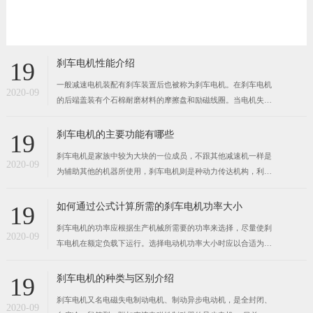
刹车电机性能介绍
19
一般减速电机装配有刹车装置后也被称为刹车电机。在刹车电机
2020-09
的后端盖装有个石棉耐磨材料的摩擦盘和励磁线圈。当电机失电
后摩擦盘被制动器弹簧通过块压紧板，紧紧地压在电机后端盖已
加工的平面上，从而使制动盘产生强大的摩擦力矩，达到制动的
刹车电机的主要功能有哪些
19
目的。当励磁线圈通电后产生电磁吸力，将弹簧压紧板吸合，压
刹车电机是家族中较为大块的一位成员，不跟其他减速机一样是
紧板离开摩擦盘。
2020-09
为辅助其他的机器所使用，刹车电机则是种动力传达机构，利用
齿轮的速度转换器，将电机（马达）的回转数减速到所要的回转
数，并得到较大转矩的机构。不管在传动领域还是减速领域应用
如何通过公式计算所需的刹车电机功率大小
19
的都相当的广泛，在各式机械的传动系统中都可以见到它的踪
刹车电机的功率应根据生产机械所需要的功率来选择，尽量使刹
迹，从交通工具的船
2020-09
车电机在额定负载下运行。选择电动机功率大小时应以合适为宗
旨，既不能浪费电能，也不能使电机过负荷长时间运行。如果电
机功率选得过小。就会出现“小马拉大车”现象，造成电动机长期
刹车电机的种类与区别介绍
19
过载。使其绝缘因发热而损坏。甚至电动机被烧毁；而如果电机
刹车电机又名电磁失电制动电机、制动异步电动机，是全封闭、
功率选得过大。
2020-09