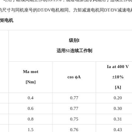
机的尺寸与同机座号的DT/DV电机相同。力矩减速电机同DT/DV减
矩电机
级别
I
适用
S1
连续工作制
Ia at 400 V
Ma mot
cos
ϕ
A
±10%
[Nm]
[A]
0.4
0.77
0.20
0.6
0.77
0.30
0.8
0.75
0.31
1.5
0.76
0.43