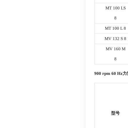
MT 100 LS
8
MT 100 L 8
MV 132 S 8
MV 160 M
8
900 rpm 60 Hz
力
型号