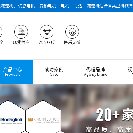
轮减速机
，
偏航电机
，
变频电机
，
电机
，
马达
，
减速机
适合各类型机械传
全
现货供应
匠心品质
售后无忧
产品中心
成功案例
代理品牌
视
Products
Case
Agency brand